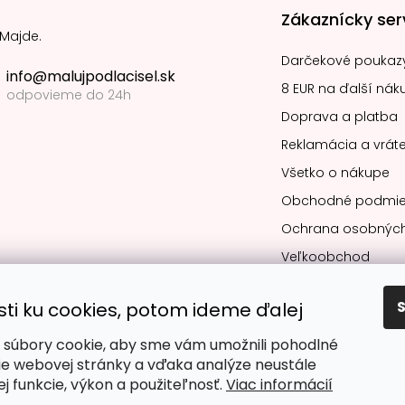
Zákaznícky ser
 Majde.
Darčekové poukaz
info@malujpodlacisel.sk
8 EUR na ďalší nák
odpovieme do 24h
Doprava a platba
Reklamácia a vráte
Všetko o nákupe
Obchodné podmie
Ochrana osobných
Veľkoobchod
sti ku cookies, potom ideme ďalej
súbory cookie, aby sme vám umožnili pohodlné
Obľúbené spô
ie webovej stránky a vďaka analýze neustále
jej funkcie, výkon a použiteľnosť.
Viac informácií