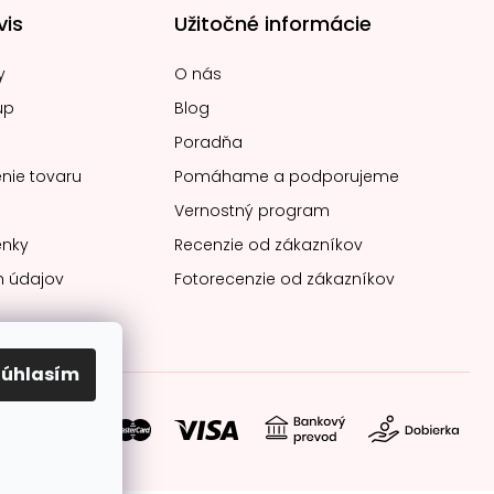
vis
Užitočné informácie
y
O nás
up
Blog
Poradňa
nie tovaru
Pomáhame a podporujeme
Vernostný program
nky
Recenzie od zákazníkov
 údajov
Fotorecenzie od zákazníkov
Súhlasím
soby platby: