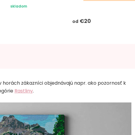
darčeky k objednávke
skladom
tomuto produkt
€20
nevzťahujú
od
v horách zákazníci objednávajú napr. ako pozornosť k
egórie
Rastliny
.