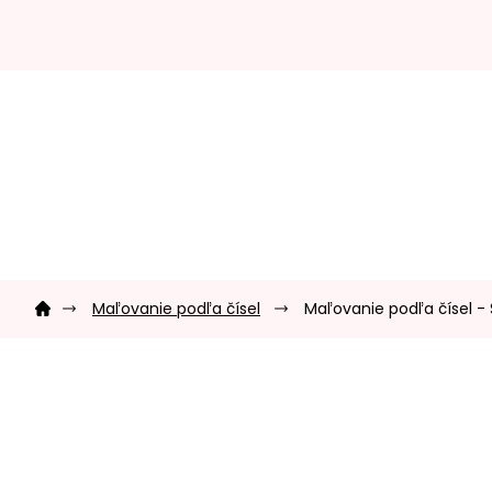
Prejsť
na
obsah
Domov
Maľovanie podľa čísel
Maľovanie podľa čísel 