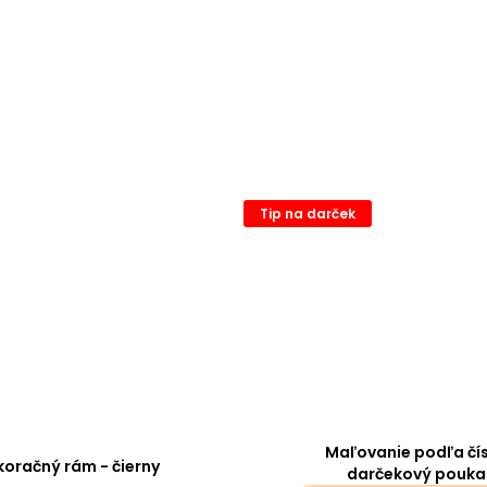
Tip na darček
Maľovanie podľa čís
oračný rám - čierny
darčekový pouka