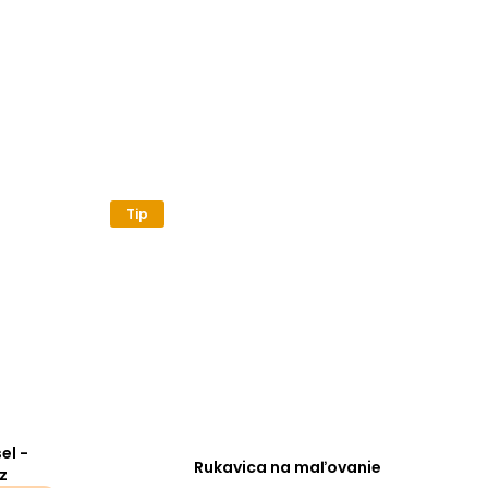
Tip
el -
Rukavica na maľovanie
z