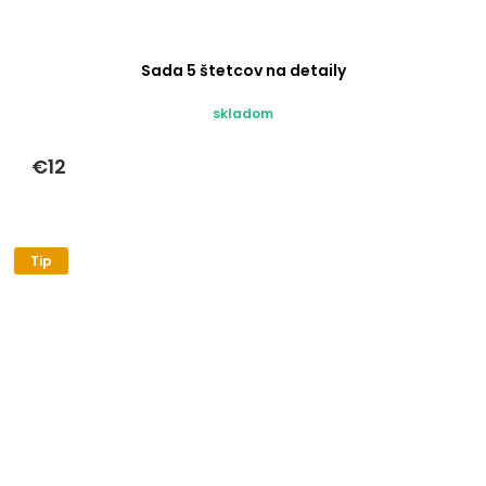
Sada 5 štetcov na detaily
skladom
€12
Tip