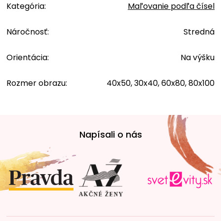
Kategória
:
Maľovanie podľa čísel
Náročnosť
:
Stredná
Orientácia
:
Na výšku
Rozmer obrazu
:
40x50, 30x40, 60x80, 80x100
Z
á
Napísali o nás
p
ä
t
i
e