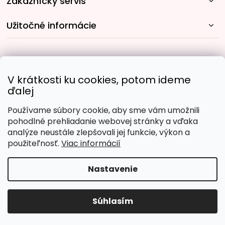
Zákaznícky servis
Užitočné informácie
Rýchle spôsoby dopravy:
V krátkosti ku cookies, potom ideme
ďalej
Používame súbory cookie, aby sme vám umožnili
Obľúbené spôsoby platby:
pohodlné prehliadanie webovej stránky a vďaka
analýze neustále zlepšovali jej funkcie, výkon a
použiteľnosť.
Viac informácií
Nastavenie
Copyright 2026
Malujpodlacisel.sk
. Všetky práva
vyhradené.
Upraviť nastavenie cookies
Súhlasím
Vytvoril Shoptet