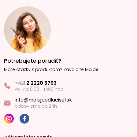
Potrebujete poradiť?
Máte otázky k produktom? Zavolajte Majde.
+421
2 2220 5793
Po-Pia 8:00 - 17:00 hod.
info@malujpodlacisel.sk
odpovieme do 24h