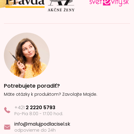
e
Potrebujete poradiť?
Máte otázky k produktom? Zavolajte Majde.
+421
2 2220 5793
Po-Pia 8:00 - 17:00 hod.
info@malujpodlacisel.sk
odpovieme do 24h