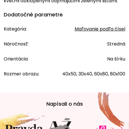
kvetmi obklopenými objímajúcimi zelenými listami.
Dodatočné parametre
Kategória
:
Maľovanie podľa čísel
Náročnosť
:
Stredná
Orientácia
:
Na šírku
Rozmer obrazu
:
40x50, 30x40, 60x80, 80x100
Z
á
Napísali o nás
p
ä
t
i