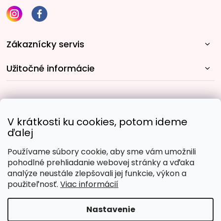
Zákaznícky servis
Užitočné informácie
Rýchle spôsoby dopravy:
V krátkosti ku cookies, potom ideme
ďalej
Používame súbory cookie, aby sme vám umožnili
Obľúbené spôsoby platby:
pohodlné prehliadanie webovej stránky a vďaka
analýze neustále zlepšovali jej funkcie, výkon a
použiteľnosť.
Viac informácií
Nastavenie
Copyright 2026
Malujpodlacisel.sk
. Všetky práva