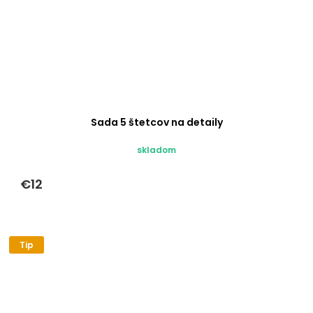
Sada 5 štetcov na detaily
skladom
€12
Tip