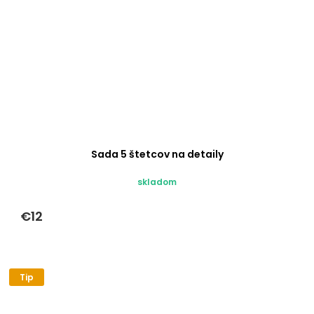
Sada 5 štetcov na detaily
skladom
€12
Tip