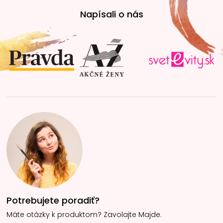
á
Napísali o nás
p
ä
t
i
e
Potrebujete poradiť?
Máte otázky k produktom? Zavolajte Majde.