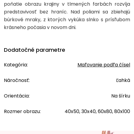
poňatie obrazu krajiny v tlmených farbách rozvíja
predstavivosť bez hraníc. Nad poliami sa zbiehajú
búrkové mraky, z ktorých vykúka slnko s prísľubom
krásneho počasia v novom dni.
Dodatočné parametre
Kategória
:
Maľovanie podľa čísel
Náročnosť
:
Ľahká
Orientácia
:
Na šírku
Rozmer obrazu
:
40x50, 30x40, 60x80, 80x100
Z