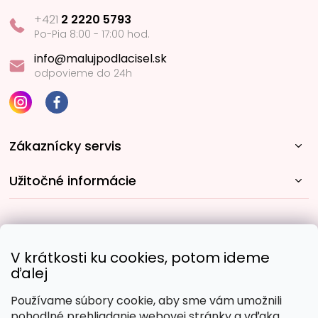
+421
2 2220 5793
Po-Pia 8:00 - 17:00 hod.
info@malujpodlacisel.sk
odpovieme do 24h
Zákaznícky servis
Užitočné informácie
Rýchle spôsoby dopravy:
V krátkosti ku cookies, potom ideme
ďalej
Používame súbory cookie, aby sme vám umožnili
Obľúbené spôsoby platby:
pohodlné prehliadanie webovej stránky a vďaka