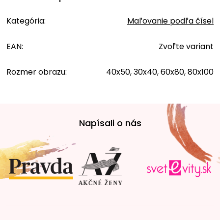
Kategória
:
Maľovanie podľa čísel
EAN
:
Zvoľte variant
Rozmer obrazu
:
40x50, 30x40, 60x80, 80x100
Z
á
Napísali o nás
p
ä
t
i
e