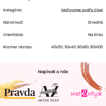
Kategória
:
Maľovanie podľa čísel
Náročnosť
:
Stredná
Orientácia
:
Na šírku
Rozmer obrazu
:
40x50, 30x40, 60x80, 80x100
Z
á
Napísali o nás
p
ä
t
i
e