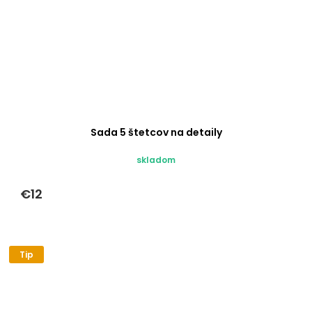
Sada 5 štetcov na detaily
skladom
€12
Tip