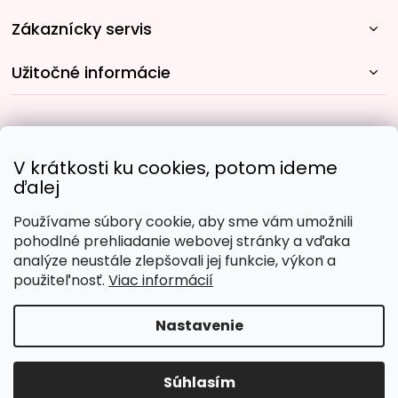
Zákaznícky servis
Užitočné informácie
Rýchle spôsoby dopravy:
V krátkosti ku cookies, potom ideme
ďalej
Používame súbory cookie, aby sme vám umožnili
Obľúbené spôsoby platby:
pohodlné prehliadanie webovej stránky a vďaka
analýze neustále zlepšovali jej funkcie, výkon a
použiteľnosť.
Viac informácií
Nastavenie
Copyright 2026
Malujpodlacisel.sk
. Všetky práva
vyhradené.
Upraviť nastavenie cookies
Súhlasím