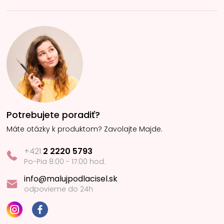
Potrebujete poradiť?
Máte otázky k produktom? Zavolajte Majde.
+421
2 2220 5793
Po-Pia 8:00 - 17:00 hod.
info@malujpodlacisel.sk
odpovieme do 24h