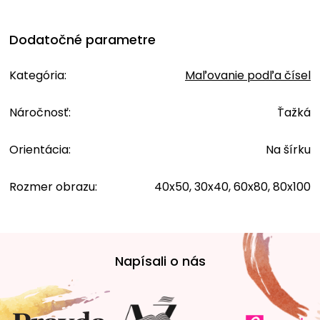
Dodatočné parametre
Kategória
:
Maľovanie podľa čísel
Náročnosť
:
Ťažká
Orientácia
:
Na šírku
Rozmer obrazu
:
40x50, 30x40, 60x80, 80x100
Z
á
Napísali o nás
p
ä
t
i