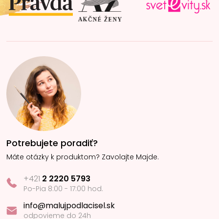
e
Potrebujete poradiť?
Máte otázky k produktom? Zavolajte Majde.
+421
2 2220 5793
Po-Pia 8:00 - 17:00 hod.
info@malujpodlacisel.sk
odpovieme do 24h