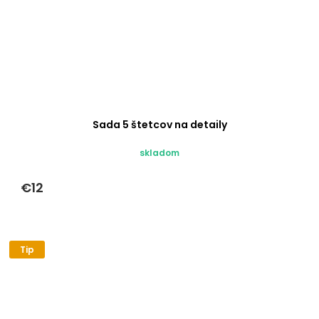
Sada 5 štetcov na detaily
skladom
€12
Tip