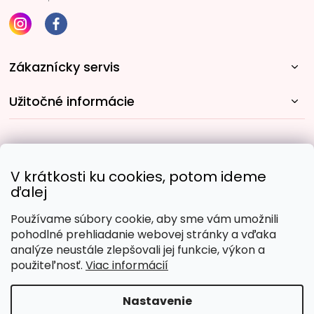
Zákaznícky servis
Užitočné informácie
Rýchle spôsoby dopravy:
V krátkosti ku cookies, potom ideme
ďalej
Používame súbory cookie, aby sme vám umožnili
Obľúbené spôsoby platby:
pohodlné prehliadanie webovej stránky a vďaka
analýze neustále zlepšovali jej funkcie, výkon a
použiteľnosť.
Viac informácií
Nastavenie