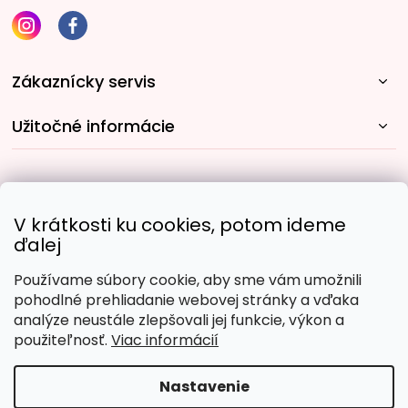
Zákaznícky servis
Užitočné informácie
Rýchle spôsoby dopravy:
V krátkosti ku cookies, potom ideme
ďalej
Používame súbory cookie, aby sme vám umožnili
Obľúbené spôsoby platby:
pohodlné prehliadanie webovej stránky a vďaka
analýze neustále zlepšovali jej funkcie, výkon a
použiteľnosť.
Viac informácií
Nastavenie
Copyright 2026
Malujpodlacisel.sk
. Všetky práva