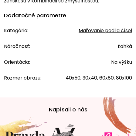
ženskosti v kombinácii so zmyselnosťou.
Dodatočné parametre
Kategória
:
Maľovanie podľa čísel
Náročnosť
:
Ľahká
Orientácia
:
Na výšku
Rozmer obrazu
:
40x50, 30x40, 60x80, 80x100
Z
á
Napísali o nás
p
ä
t
i