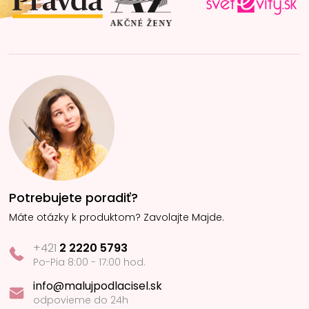
e
Potrebujete poradiť?
Máte otázky k produktom? Zavolajte Majde.
+421
2 2220 5793
Po-Pia 8:00 - 17:00 hod.
info@malujpodlacisel.sk
odpovieme do 24h