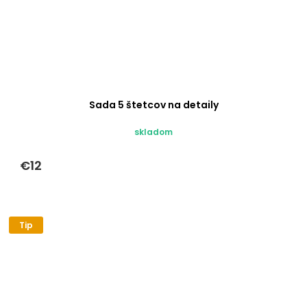
Sada 5 štetcov na detaily
skladom
€12
Tip