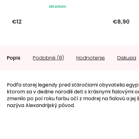
skladom
€12
€8,90
Popis
Podobné (8)
Hodnotenie
Diskusia
Podľa starej legendy pred stáročiami obyvatelia egypt
ktorom sa v dedine narodili deti s krásnymi fialovými
zmenilo po pol roku farbu očí z modrej na fialovú a jej š
nazýva Alexandrijský pôvod.