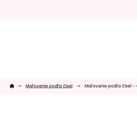
Prejsť
na
obsah
Domov
Maľovanie podľa čísel
Maľovanie podľa čísel - 