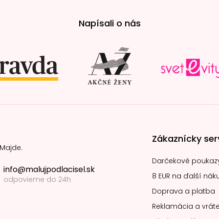
Napísali o nás
Zákaznícky ser
 Majde.
Darčekové poukaz
info@malujpodlacisel.sk
8 EUR na ďalší nák
odpovieme do 24h
Doprava a platba
Reklamácia a vráte