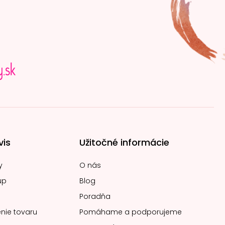
vis
Užitočné informácie
y
O nás
up
Blog
Poradňa
nie tovaru
Pomáhame a podporujeme