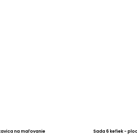
kavica na maľovanie
Sada 6 kefiek - plo