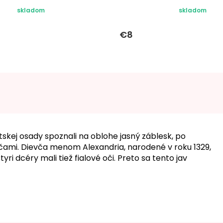
skladom
skladom
€8
skej osady spoznali na oblohe jasný záblesk, po
 očami. Dievča menom Alexandria, narodené v roku 1329,
tyri dcéry mali tiež fialové oči. Preto sa tento jav