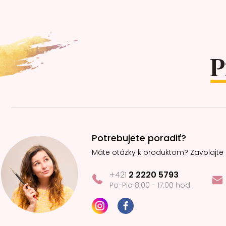
Z
á
p
ä
t
i
e
Potrebujete poradiť?
Máte otázky k produktom? Zavolajte
+421
2 2220 5793
Po-Pia 8:00 - 17:00 hod.