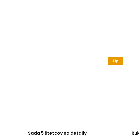
Tip
Sada 5 štetcov na detaily
Ru